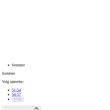
Privacy Policy
ipCountry
www.kalaswear.no
1 år
PHPSESSID
Sesjon
PHP.net
www.kalaswear.no