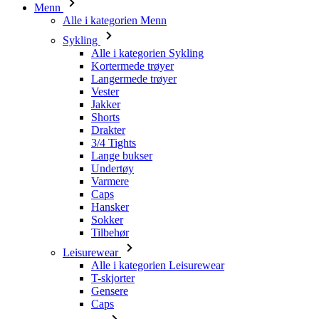
Menn
Alle i kategorien Menn
Sykling
Alle i kategorien Sykling
Kortermede trøyer
Langermede trøyer
Vester
Jakker
Shorts
Drakter
3/4 Tights
Lange bukser
Undertøy
Varmere
Caps
Hansker
Sokker
Tilbehør
Leisurewear
Alle i kategorien Leisurewear
T-skjorter
Gensere
Caps