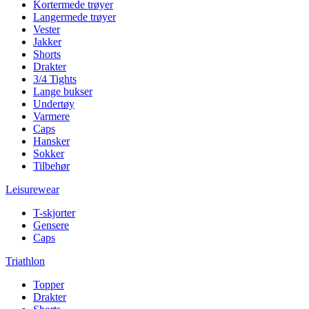
Kortermede trøyer
Langermede trøyer
Vester
Jakker
Shorts
Drakter
3/4 Tights
Lange bukser
Undertøy
Varmere
Caps
Hansker
Sokker
Tilbehør
Leisurewear
T-skjorter
Gensere
Caps
Triathlon
Topper
Drakter