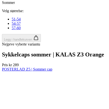
product[10008324]
www.kalaswear.no
1 år
product[10001932]
www.kalaswear.no
1 år
product[10007921]
www.kalaswear.no
1 år
product[10009761]
www.kalaswear.no
1 år
product[10002046]
www.kalaswear.no
1 år
product[10008382]
www.kalaswear.no
1 år
product[10008388]
www.kalaswear.no
1 år
product[10009744]
www.kalaswear.no
1 år
product[10009975]
www.kalaswear.no
1 år
product[10009978]
www.kalaswear.no
1 år
product[10001904]
www.kalaswear.no
1 år
product[10002002]
www.kalaswear.no
1 år
product[10010109]
www.kalaswear.no
1 år
product[10002308]
www.kalaswear.no
1 år
product[10008415]
www.kalaswear.no
1 år
product[10009739]
www.kalaswear.no
1 år