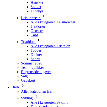
Hansker
Sokker
Tilbehør
Leisurewear
Alle i kategorien Leisurewear
T-skjorter
Gensere
Caps
Triathlon
Alle i kategorien Triathlon
Topper
Drakter
Shorts
Sommer 2026
Team-replikker
Begrensede utgaver
Salg
Gavekort
Barn
Alle i kategorien Barn
Sykling
Alle i kategorien Sykling
Kortermede trøyer