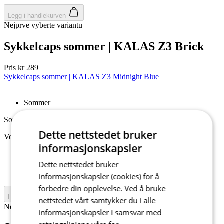
Legg i handlekurven
Nejprve vyberte variantu
Sykkelcaps sommer | KALAS Z3 Brick
Pris
kr 289
Sykkelcaps sommer | KALAS Z3 Midnight Blue
Sommer
Sommer
Dette nettstedet bruker
Velg størrelse:
informasjonskapsler
51-54
Dette nettstedet bruker
54-57
57-60
informasjonskapsler (cookies) for å
forbedre din opplevelse. Ved å bruke
Legg i handlekurven
nettstedet vårt samtykker du i alle
Nejprve vyberte variantu
informasjonskapsler i samsvar med