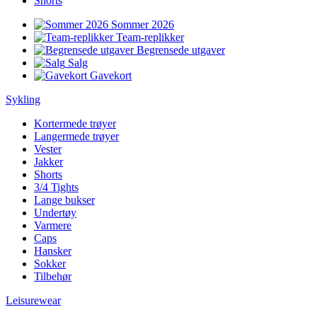
Shorts
Sommer 2026
Team-replikker
Begrensede utgaver
Salg
Gavekort
Sykling
Kortermede trøyer
Langermede trøyer
Vester
Jakker
Shorts
3/4 Tights
Lange bukser
Undertøy
Varmere
Caps
Hansker
Sokker
Tilbehør
Leisurewear