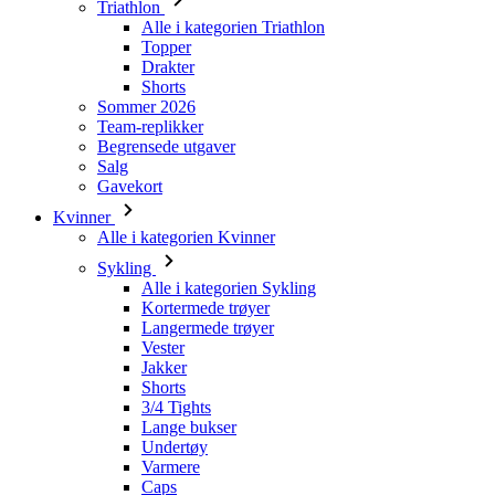
Triathlon
Alle i kategorien Triathlon
Topper
Drakter
Shorts
Sommer 2026
Team-replikker
Begrensede utgaver
Salg
Gavekort
Kvinner
Alle i kategorien Kvinner
Sykling
Alle i kategorien Sykling
Kortermede trøyer
Langermede trøyer
Vester
Jakker
Shorts
3/4 Tights
Lange bukser
Undertøy
Varmere
Caps