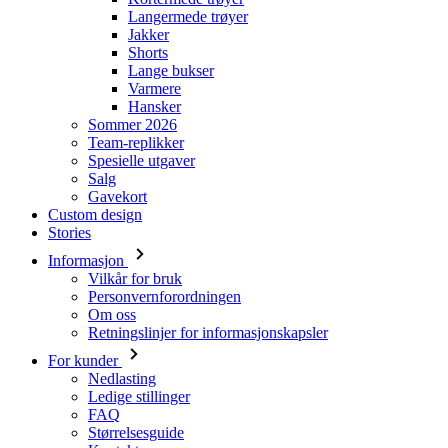
Langermede trøyer
Jakker
Shorts
Lange bukser
Varmere
Hansker
Sommer 2026
Team-replikker
Spesielle utgaver
Salg
Gavekort
Custom design
Stories
Informasjon
Vilkår for bruk
Personvernforordningen
Om oss
Retningslinjer for informasjonskapsler
For kunder
Nedlasting
Ledige stillinger
FAQ
Størrelsesguide