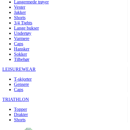
Langermede trøyer
product[10002003]
www.kalaswear.no
1 år
Vester
product[10008321]
www.kalaswear.no
1 år
Jakker
Shorts
product[10008355]
www.kalaswear.no
1 år
3/4 Tights
Lange bukser
product[10008358]
www.kalaswear.no
1 år
Undertøy
product[10008307]
www.kalaswear.no
1 år
Varmere
Caps
product[10001916]
www.kalaswear.no
1 år
Hansker
product[10008445]
www.kalaswear.no
1 år
Sokker
Tilbehør
product[10008386]
www.kalaswear.no
1 år
LEISUREWEAR
product[10001942]
www.kalaswear.no
1 år
product[10008339]
www.kalaswear.no
1 år
T-skjorter
Gensere
product[10001964]
www.kalaswear.no
1 år
Caps
product[10001960]
www.kalaswear.no
1 år
TRIATHLON
product[10007455]
www.kalaswear.no
1 år
Topper
product[10002025]
www.kalaswear.no
1 år
Drakter
Shorts
product[10008337]
www.kalaswear.no
1 år
product[10009599]
www.kalaswear.no
1 år