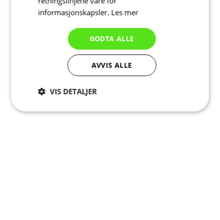
retningslinjene våre for
informasjonskapsler.
Les mer
GODTA ALLE
AVVIS ALLE
VIS DETALJER
Strengt
Ytelse
Målretting
nødvendig
Funksjonalitet
Ugradert