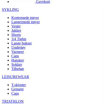
Gavekort
product[10002003]
www.kalaswear.no
1 år
product[10008321]
www.kalaswear.no
1 år
SYKLING
product[10008355]
www.kalaswear.no
1 år
Kortermede trøyer
Langermede trøyer
product[10008358]
www.kalaswear.no
1 år
Vester
product[10008307]
www.kalaswear.no
1 år
Jakker
Shorts
product[10001916]
www.kalaswear.no
1 år
3/4 Tights
Lange bukser
product[10008445]
www.kalaswear.no
1 år
Undertøy
product[10008386]
www.kalaswear.no
1 år
Varmere
Caps
product[10001942]
www.kalaswear.no
1 år
Hansker
product[10008339]
www.kalaswear.no
1 år
Sokker
Tilbehør
product[10001964]
www.kalaswear.no
1 år
LEISUREWEAR
product[10001960]
www.kalaswear.no
1 år
T-skjorter
product[10007455]
www.kalaswear.no
1 år
Gensere
product[10002025]
www.kalaswear.no
1 år
Caps
product[10008337]
www.kalaswear.no
1 år
TRIATHLON
product[10009599]
www.kalaswear.no
1 år