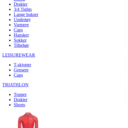
product[10008324]
www.kalaswear.no
1 år
Drakter
3/4 Tights
product[10001932]
www.kalaswear.no
1 år
Lange bukser
product[10007921]
www.kalaswear.no
1 år
Undertøy
Varmere
product[10009761]
www.kalaswear.no
1 år
Caps
Hansker
product[10002046]
www.kalaswear.no
1 år
Sokker
product[10008382]
www.kalaswear.no
1 år
Tilbehør
product[10008388]
www.kalaswear.no
1 år
LEISUREWEAR
product[10009744]
www.kalaswear.no
1 år
T-skjorter
product[10009975]
www.kalaswear.no
1 år
Gensere
Caps
product[10009978]
www.kalaswear.no
1 år
TRIATHLON
product[10001904]
www.kalaswear.no
1 år
product[10002002]
www.kalaswear.no
1 år
Topper
Drakter
product[10010109]
www.kalaswear.no
1 år
Shorts
product[10002308]
www.kalaswear.no
1 år
product[10008415]
www.kalaswear.no
1 år
product[10009739]
www.kalaswear.no
1 år