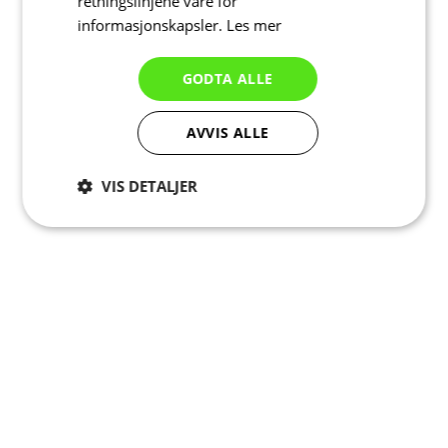
retningslinjene våre for
informasjonskapsler.
Les mer
GODTA ALLE
AVVIS ALLE
VIS DETALJER
Strengt
Ytelse
Målretting
nødvendig
Funksjonalitet
Ugradert