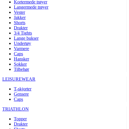
Kortermede trøyer
Langermede trøyer
Vester
Jakker
Shorts
Drakter
3/4 Tights
Lange bukser
Undertøy
Varmere
Caps
Hansker
Sokker
Tilbehør
LEISUREWEAR
T-skjorter
Gensere
Caps
TRIATHLON
Topper
Drakter