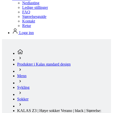
Retur
Logg inn
Produkter i Kalas standard design
Menn
Sykling
Sokker
KALAS Z3 | Høye sokker Verano | black | Størrelse:
43-45
(aktuell side)
Varm sommer