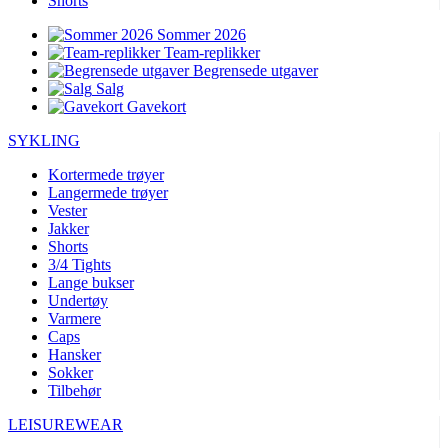
Shorts
Sommer 2026
Team-replikker
Begrensede utgaver
Salg
Gavekort
SYKLING
Kortermede trøyer
Langermede trøyer
Vester
Jakker
Shorts
3/4 Tights
Lange bukser
Undertøy
Varmere
Caps
Hansker
Sokker
Tilbehør
LEISUREWEAR