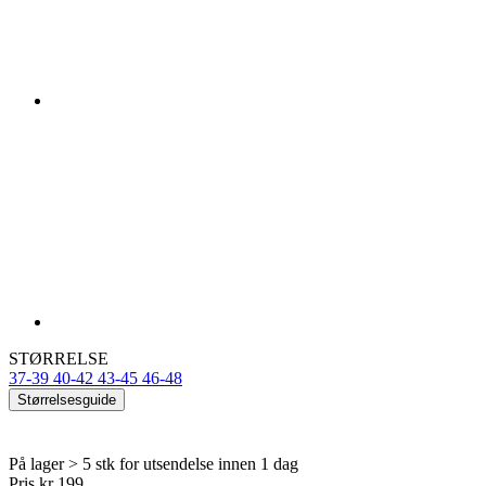
STØRRELSE
37-39
40-42
43-45
46-48
Størrelsesguide
På lager > 5 stk
for utsendelse innen 1 dag
Pris
kr 199
LEGG I HANDLEKURVEN
Detail produktu