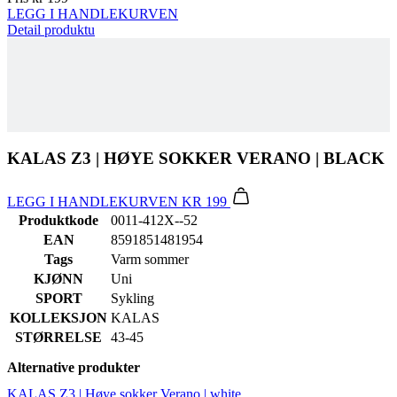
KALAS Z3 | HØYE SOKKER VERANO | BLACK
LEGG I HANDLEKURVEN
KR 199
Produktkode
0011-412X--52
EAN
8591851481954
Tags
Varm sommer
KJØNN
Uni
SPORT
Sykling
KOLLEKSJON
KALAS
STØRRELSE
43-45
Alternative produkter
KALAS Z3 | Høye sokker Verano | white