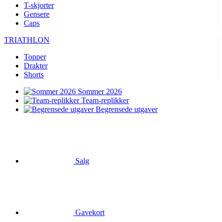
T-skjorter
Gensere
Caps
TRIATHLON
Topper
Drakter
Shorts
Sommer 2026
Team-replikker
Begrensede utgaver
Salg
Gavekort
SYKLING
Kortermede trøyer
Langermede trøyer
Jakker