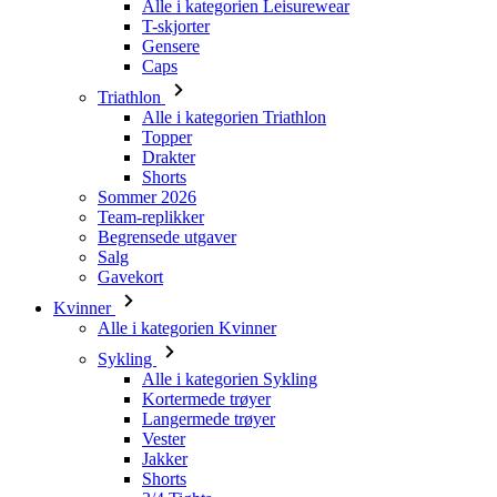
Triathlon
Alle i kategorien Triathlon
Topper
Drakter
Shorts
Sommer 2026
Team-replikker
Begrensede utgaver
Salg
Gavekort
Kvinner
Alle i kategorien Kvinner
Sykling
Alle i kategorien Sykling
Kortermede trøyer
Langermede trøyer
Vester
Jakker
Shorts
3/4 Tights
Lange bukser
Undertøy
Varmere
Caps