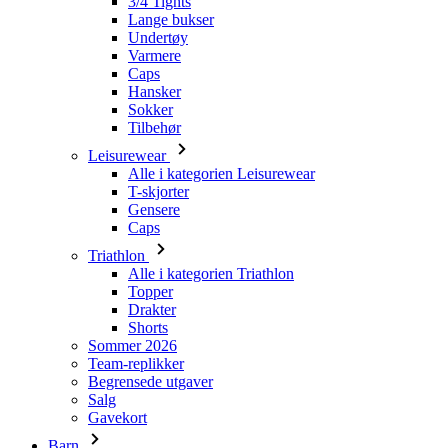
Hansker
Sokker
Tilbehør
Leisurewear
Alle i kategorien Leisurewear
T-skjorter
Gensere
Caps
Triathlon
Alle i kategorien Triathlon
Topper
Drakter
Shorts
Sommer 2026
Team-replikker
Begrensede utgaver
Salg
Gavekort
Barn
Alle i kategorien Barn
Sykling
Alle i kategorien Sykling
Kortermede trøyer