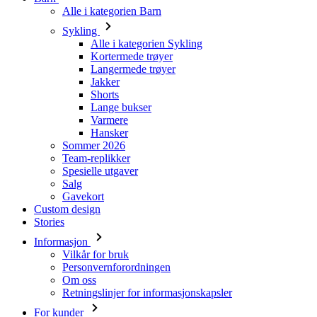
Langermede trøyer
Jakker
Shorts
Lange bukser
Varmere
Hansker
Sommer 2026
Team-replikker
Spesielle utgaver
Salg
Gavekort
Custom design
Stories
Informasjon
Vilkår for bruk
Personvernforordningen
Om oss
Retningslinjer for informasjonskapsler
For kunder
Nedlasting
Ledige stillinger
FAQ
Størrelsesguide
Kontakt