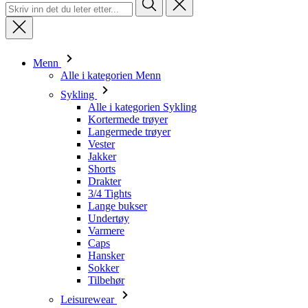
Menn
Alle i kategorien Menn
Sykling
Alle i kategorien Sykling
Kortermede trøyer
Langermede trøyer
Vester
Jakker
Shorts
Drakter
3/4 Tights
Lange bukser
Undertøy
Varmere
Caps
Hansker
Sokker
Tilbehør
Leisurewear
Alle i kategorien Leisurewear
T-skjorter
Gensere
Caps