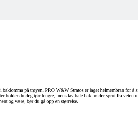
tes i baklomma på trøyen. PRO W&W Stratos er laget helmembran for å si
older du deg tørr lengre, mens lav hale bak holder sprut fra veien unna 
ment og være, bør du gå opp en størrelse.