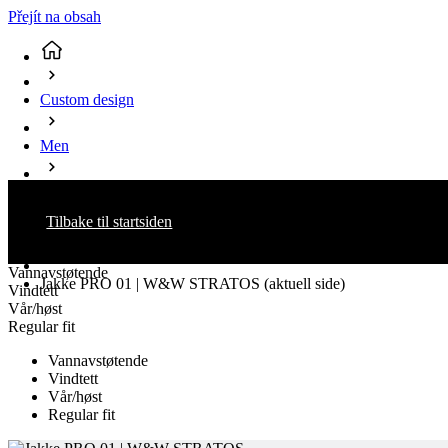
Přejít na obsah
Custom design
Men
Cycling
Tilbake til startsiden
Jackets
Vannavstøtende
Jakke PRO 01 | W&W STRATOS
(aktuell side)
Vindtett
Vår/høst
Regular fit
Vannavstøtende
Vindtett
Vår/høst
Regular fit