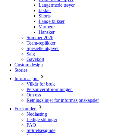
Langermede trøyer
Jakker
Shorts
Lange bukser
Varmere
Hansker
Sommer 2026
Team-replikker
Spesielle utgaver
Salg
Gavekort
Custom design
Stories
Informasjon
Vilkår for bruk
Personvernforordningen
Om oss
Retningslinjer for informasjonskapsler
For kunder
Nedlasting
Ledige stillinger
FAQ
Størrelsesguide