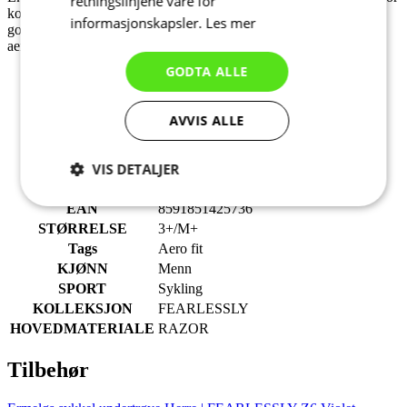
retningslinjene våre for
konkurranser. Stoffet gir utmerket stretch og restitusjon, men også
informasjonskapsler.
Les mer
god komfort. I tillegg er stoffet svært pustende og gir en
aerodynamisk passform. .
GODTA ALLE
Sammensetning: 86% PES, 14% EA
Gramvekt: 110g/m2
AVVIS ALLE
VIS DETALJER
Produktkode
9707-142X--EM
Strengt
Ytelse
Målretting
EAN
8591851425736
nødvendig
STØRRELSE
3+/M+
Tags
Aero fit
KJØNN
Menn
SPORT
Sykling
Funksjonalitet
Ugradert
KOLLEKSJON
FEARLESSLY
HOVEDMATERIALE
RAZOR
Tilbehør