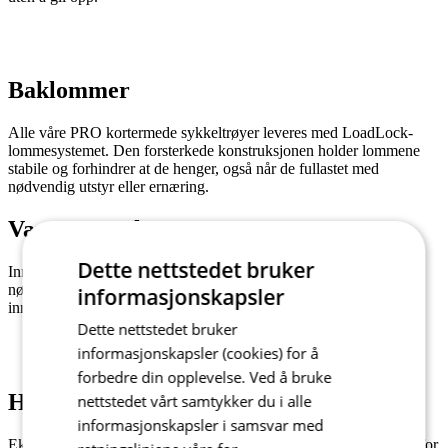
Baklommer
Alle våre PRO kortermede sykkeltrøyer leveres med LoadLock-
lommesystemet. Den forsterkede konstruksjonen holder lommene
stabile og forhindrer at de henger, også når de fullastet med
nødvendig utstyr eller ernæring.
Vanntett veskepose
Dette nettstedet bruker
Innvendig uttakbar og vanntett veske som kan brukes til telefonen,
nøkler, kort eller penger. Posen kan festet til karabinkroken på
informasjonskapsler
innsiden av lommen, slik at verdisakene dine blir trygt oppbevart.
Dette nettstedet bruker
informasjonskapsler (cookies) for å
forbedre din opplevelse. Ved å bruke
Hovedmateriale - RAZOR
nettstedet vårt samtykker du i alle
informasjonskapsler i samsvar med
Ekstremt tynt og hurtigtørkende materiale som er spesielt utviklet for