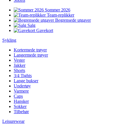
Shorts
Sommer 2026
Team-replikker
Begrensede utgaver
Salg
Gavekort
Sykling
Kortermede trøyer
Langermede trøyer
Vester
Jakker
Shorts
3/4 Tights
Lange bukser
Undertøy
Varmere
Caps
Hansker
Sokker
Tilbehør
Leisurewear