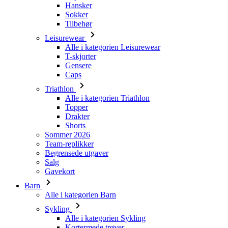
Hansker
Sokker
Tilbehør
Leisurewear
Alle i kategorien Leisurewear
T-skjorter
Gensere
Caps
Triathlon
Alle i kategorien Triathlon
Topper
Drakter
Shorts
Sommer 2026
Team-replikker
Begrensede utgaver
Salg
Gavekort
Barn
Alle i kategorien Barn
Sykling
Alle i kategorien Sykling
Kortermede trøyer