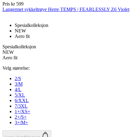
Pris
kr 599
Privacy Policy
Langermet sykkeltrøye Herre TEMPS | FEARLESSLY Z6 Violet
Spesialkolleksjon
NEW
Aero fit
Spesialkolleksjon
NEW
ipCountry
www.kalaswear.no
1 år
Aero fit
Velg størrelse:
2/S
3/M
PHPSESSID
Sesjon
PHP.net
4/L
www.kalaswear.no
5/XL
6/XXL
7/3XL
1+/XS+
2+/S+
3+/M+