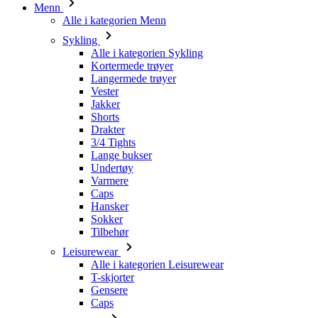
Menn
Alle i kategorien Menn
Sykling
Alle i kategorien Sykling
Kortermede trøyer
Langermede trøyer
Vester
Jakker
Shorts
Drakter
3/4 Tights
Lange bukser
Undertøy
Varmere
Caps
Hansker
Sokker
Tilbehør
Leisurewear
Alle i kategorien Leisurewear
T-skjorter
Gensere
Caps