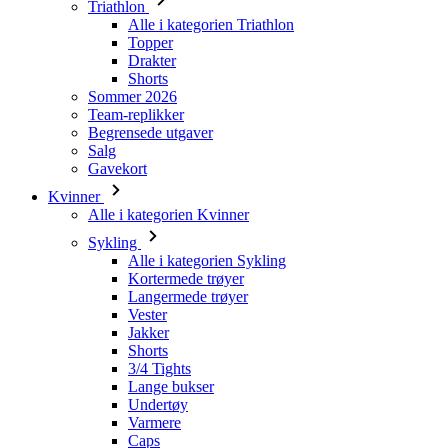
Triathlon
Alle i kategorien Triathlon
Topper
Drakter
Shorts
Sommer 2026
Team-replikker
Begrensede utgaver
Salg
Gavekort
Kvinner
Alle i kategorien Kvinner
Sykling
Alle i kategorien Sykling
Kortermede trøyer
Langermede trøyer
Vester
Jakker
Shorts
3/4 Tights
Lange bukser
Undertøy
Varmere
Caps