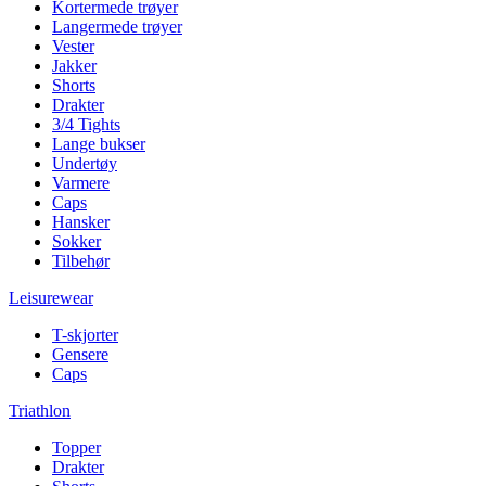
Kortermede trøyer
Langermede trøyer
Vester
Jakker
Shorts
Drakter
3/4 Tights
Lange bukser
Undertøy
Varmere
Caps
Hansker
Sokker
Tilbehør
Leisurewear
T-skjorter
Gensere
Caps
Triathlon
Topper
Drakter