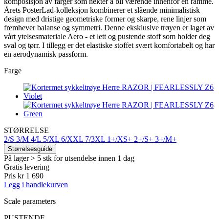
komposisjon av farger som nekter å bli værende innenfor en ramme.
Årets PosterLad-kolleksjon kombinerer et slående minimalistisk
design med dristige geometriske former og skarpe, rene linjer som
fremhever balanse og symmetri. Denne eksklusive trøyen er laget av
vårt ytelsesmateriale Aero - et lett og pustende stoff som holder deg
sval og tørr. I tillegg er det elastiske stoffet svært komfortabelt og har
en aerodynamisk passform.
Farge
STØRRELSE
2/S
3/M
4/L
5/XL
6/XXL
7/3XL
1+/XS+
2+/S+
3+/M+
Størrelsesguide
På lager > 5 stk
for utsendelse innen 1 dag
Gratis levering
Pris
kr 1 690
Legg i handlekurven
Scale parameters
PUSTENDE