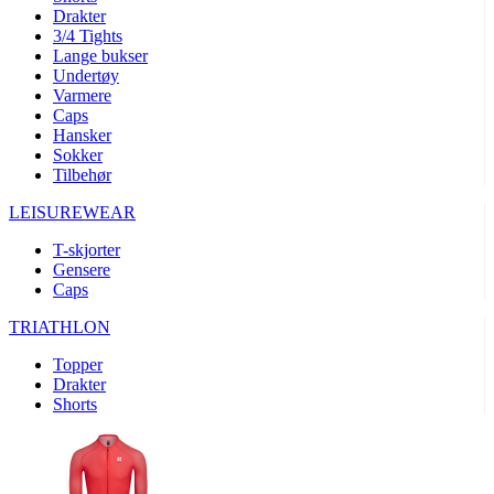
product[10008324]
www.kalaswear.no
1 år
Drakter
3/4 Tights
product[10001932]
www.kalaswear.no
1 år
Lange bukser
product[10007921]
www.kalaswear.no
1 år
Undertøy
Varmere
product[10009761]
www.kalaswear.no
1 år
Caps
Hansker
product[10002046]
www.kalaswear.no
1 år
Sokker
product[10008382]
www.kalaswear.no
1 år
Tilbehør
product[10008388]
www.kalaswear.no
1 år
LEISUREWEAR
product[10009744]
www.kalaswear.no
1 år
T-skjorter
product[10009975]
www.kalaswear.no
1 år
Gensere
Caps
product[10009978]
www.kalaswear.no
1 år
TRIATHLON
product[10001904]
www.kalaswear.no
1 år
product[10002002]
www.kalaswear.no
1 år
Topper
Drakter
product[10010109]
www.kalaswear.no
1 år
Shorts
product[10002308]
www.kalaswear.no
1 år
product[10008415]
www.kalaswear.no
1 år
product[10009739]
www.kalaswear.no
1 år