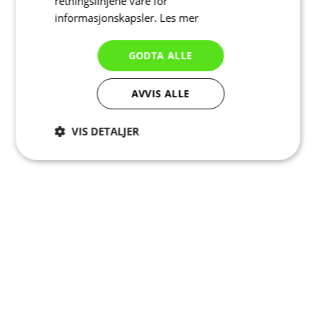
retningslinjene våre for
informasjonskapsler.
Les mer
GODTA ALLE
AVVIS ALLE
VIS DETALJER
Strengt
Ytelse
Målretting
nødvendig
Funksjonalitet
Ugradert