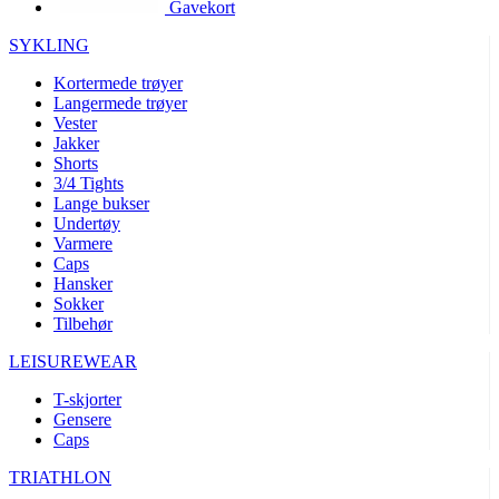
Gavekort
product[10002003]
www.kalaswear.no
1 år
product[10008321]
www.kalaswear.no
1 år
SYKLING
product[10008355]
www.kalaswear.no
1 år
Kortermede trøyer
Langermede trøyer
product[10008358]
www.kalaswear.no
1 år
Vester
product[10008307]
www.kalaswear.no
1 år
Jakker
Shorts
product[10001916]
www.kalaswear.no
1 år
3/4 Tights
Lange bukser
product[10008445]
www.kalaswear.no
1 år
Undertøy
product[10008386]
www.kalaswear.no
1 år
Varmere
Caps
product[10001942]
www.kalaswear.no
1 år
Hansker
product[10008339]
www.kalaswear.no
1 år
Sokker
Tilbehør
product[10001964]
www.kalaswear.no
1 år
LEISUREWEAR
product[10001960]
www.kalaswear.no
1 år
T-skjorter
product[10007455]
www.kalaswear.no
1 år
Gensere
product[10002025]
www.kalaswear.no
1 år
Caps
product[10008337]
www.kalaswear.no
1 år
TRIATHLON
product[10009599]
www.kalaswear.no
1 år