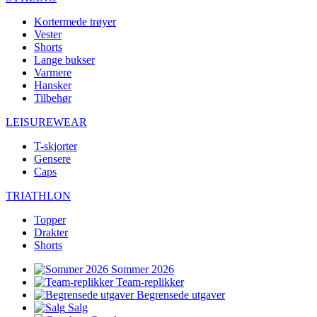
Kortermede trøyer
Vester
Shorts
Lange bukser
Varmere
Hansker
Tilbehør
LEISUREWEAR
T-skjorter
Gensere
Caps
TRIATHLON
Topper
Drakter
Shorts
Sommer 2026
Team-replikker
Begrensede utgaver
Salg