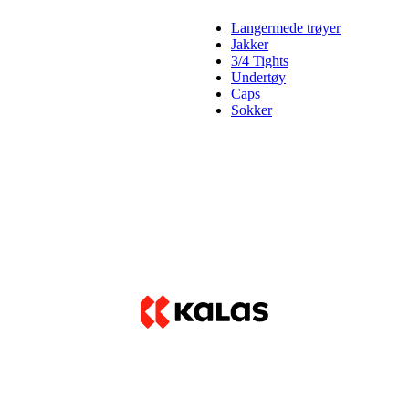
Langermede trøyer
Jakker
3/4 Tights
Undertøy
Caps
Sokker