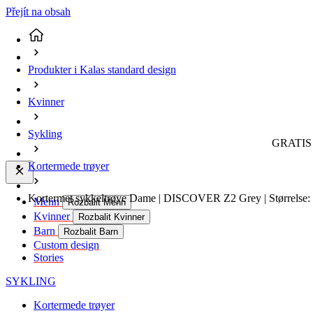
Přejít na obsah
Produkter i Kalas standard design
Kvinner
Sykling
GRATIS 
Kortermede trøyer
Kortermet sykkeltrøye Dame | DISCOVER Z2 Grey | Størrelse:
Menn
Rozbalit Menn
Kvinner
Rozbalit Kvinner
Barn
Rozbalit Barn
Custom design
Stories
SYKLING
Kortermede trøyer