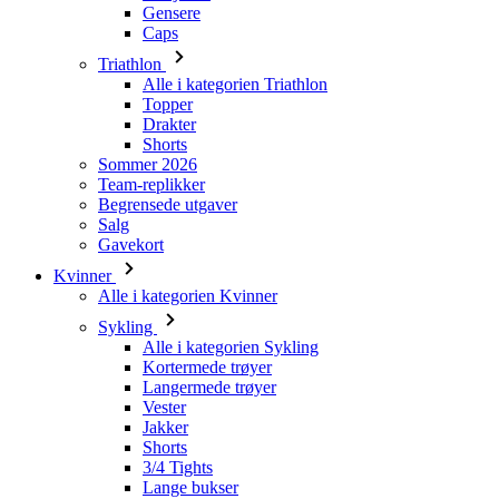
Topper
Drakter
Shorts
Sommer 2026
Team-replikker
Begrensede utgaver
Salg
Gavekort
Kvinner
Alle i kategorien Kvinner
Sykling
Alle i kategorien Sykling
Kortermede trøyer
Langermede trøyer
Vester
Jakker
Shorts
3/4 Tights
Lange bukser
Undertøy
Varmere
Caps
Hansker
Sokker