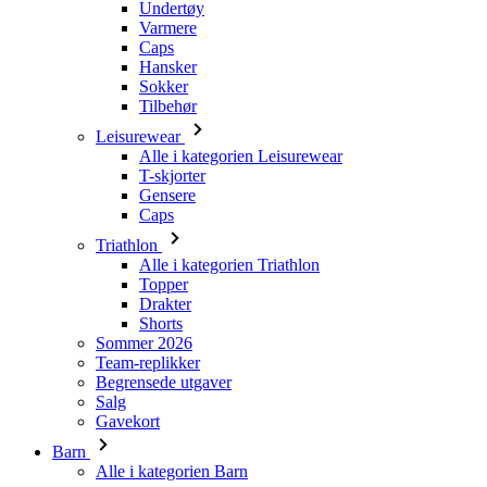
Tilbehør
Leisurewear
Alle i kategorien Leisurewear
T-skjorter
Gensere
Caps
Triathlon
Alle i kategorien Triathlon
Topper
Drakter
Shorts
Sommer 2026
Team-replikker
Begrensede utgaver
Salg
Gavekort
Barn
Alle i kategorien Barn
Sykling
Alle i kategorien Sykling
Kortermede trøyer
Langermede trøyer
Jakker