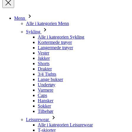
Sykling
Alle i kategorien Sykling
Kortermede trøyer
Langermede trøyer
Vester
Jakker
Shorts
Drakter
3/4 Tights
Lange bukser
Undertøy
Varmere
Caps
Hansker
Sokker
Tilbehør
Leisurewear
Alle i kategorien Leisurewear
T-skjorter
Gensere
Caps
Triathlon
Alle i kategorien Triathlon