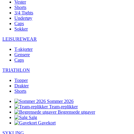
Vester
Shorts
3/4 Tights
Undertøy
Caps
Sokker
LEISUREWEAR
T-skjorter
Gensere
Caps
TRIATHLON
Topper
Drakter
Shorts
Sommer 2026
Team-replikker
Begrensede utgaver
Salg
Gavekort
SYKLING