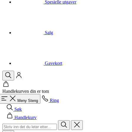
Salg
Gavekort
Handlekurven din er tom
Ring
Meny
Steng
Søk
Handlekurv
Menn
Alle i kategorien Menn