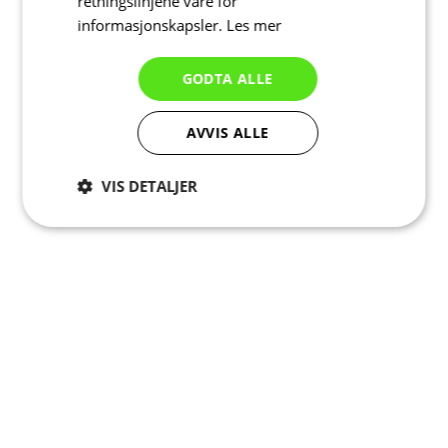
retningslinjene våre for
informasjonskapsler.
Les mer
GODTA ALLE
AVVIS ALLE
VIS DETALJER
Strengt
Ytelse
Målretting
nødvendig
Funksjonalitet
Ugradert