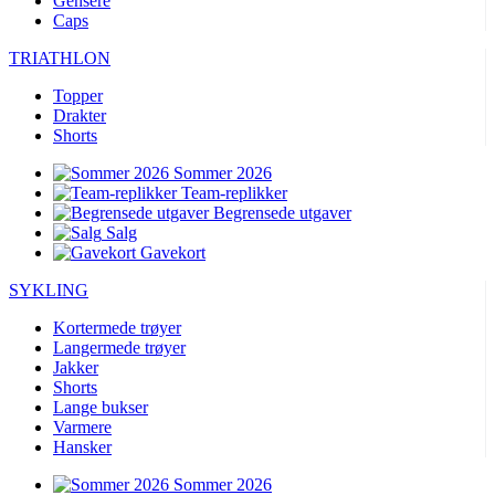
Gensere
Caps
product[10009604]
www.kalaswear.no
1 år
product[10007470]
www.kalaswear.no
1 år
TRIATHLON
product[10002301]
www.kalaswear.no
1 år
Topper
Drakter
product[10007469]
www.kalaswear.no
1 år
Shorts
product[10008314]
www.kalaswear.no
1 år
Sommer 2026
product[10008380]
www.kalaswear.no
1 år
Team-replikker
Begrensede utgaver
product[10008429]
www.kalaswear.no
1 år
Salg
product[10008431]
www.kalaswear.no
1 år
Gavekort
product[10002306]
www.kalaswear.no
1 år
SYKLING
product[10002076]
www.kalaswear.no
1 år
Kortermede trøyer
product[10008378]
www.kalaswear.no
1 år
Langermede trøyer
Jakker
product[10008395]
www.kalaswear.no
1 år
Shorts
Lange bukser
product[10008340]
www.kalaswear.no
1 år
Varmere
product[10001918]
www.kalaswear.no
1 år
Hansker
product[10002014]
www.kalaswear.no
1 år
Sommer 2026