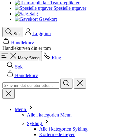
product[10008324]
www.kalaswear.no
1 år
Team-replikker
Spesielle utgaver
product[10001932]
www.kalaswear.no
1 år
Salg
Gavekort
product[10007921]
www.kalaswear.no
1 år
product[10009761]
www.kalaswear.no
1 år
Logg inn
Søk
product[10002046]
www.kalaswear.no
1 år
Handlekurv
product[10008382]
www.kalaswear.no
1 år
Handlekurven din er tom
product[10008388]
www.kalaswear.no
1 år
Ring
Meny
Steng
product[10009744]
www.kalaswear.no
1 år
Søk
product[10009975]
www.kalaswear.no
1 år
Handlekurv
product[10009978]
www.kalaswear.no
1 år
product[10001904]
www.kalaswear.no
1 år
product[10002002]
www.kalaswear.no
1 år
product[10010109]
www.kalaswear.no
1 år
Menn
Alle i kategorien Menn
product[10002308]
www.kalaswear.no
1 år
Sykling
product[10008415]
www.kalaswear.no
1 år
Alle i kategorien Sykling
Kortermede trøyer
product[10009739]
www.kalaswear.no
1 år