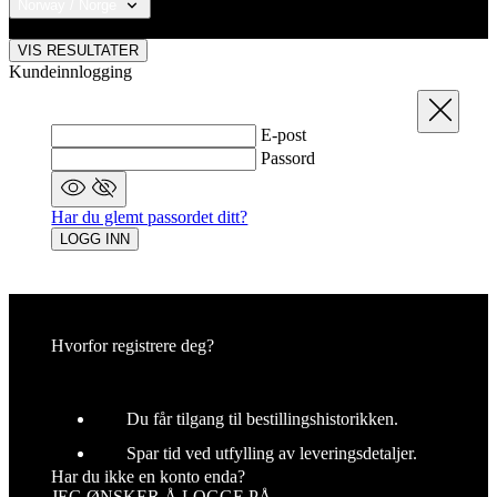
Norway / Norge
© 2026 KALAS Sportswear
VIS RESULTATER
Kundeinnlogging
Steng
E-post
Passord
Har du glemt passordet ditt?
LOGG INN
Hvorfor registrere deg?
Du får tilgang til bestillingshistorikken.
Spar tid ved utfylling av leveringsdetaljer.
Har du ikke en konto enda?
JEG ØNSKER Å LOGGE PÅ