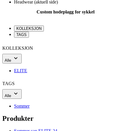
Headwear
(aktuell side)
Custom hodeplagg for sykkel
KOLLEKSJON
TAGS
KOLLEKSJON
Alle
ELITE
TAGS
Alle
Sommer
Produkter
Sommer cap ELITE 24