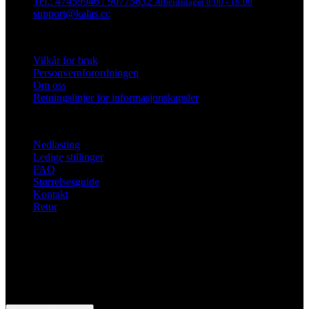
Tel.: 47459946 / 90775632
Arbeidsdager 8:00 - 16:00
support@kalas.cc
Informasjon
Vilkår for bruk
Personvernforordningen
Om oss
Retningslinjer for informasjonskapsler
For kunder
Nedlasting
Ledige stillinger
FAQ
Størrelsesguide
Kontakt
Retur