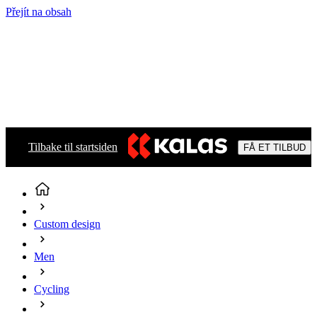
Přejít na obsah
Tilbake til startsiden
FÅ ET TILBUD
Custom design
Men
Cycling