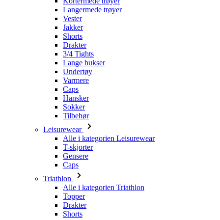
Drakter
3/4 Tights
Lange bukser
Undertøy
Varmere
Caps
Hansker
Sokker
Tilbehør
Leisurewear
Alle i kategorien Leisurewear
T-skjorter
Gensere
Caps
Triathlon
Alle i kategorien Triathlon
Topper
Drakter
Shorts
Sommer 2026
Team-replikker
Begrensede utgaver
Salg
Gavekort