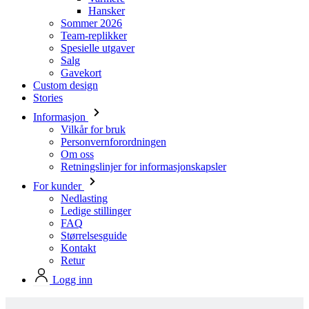
Salg
Gavekort
Custom design
Stories
Informasjon
Vilkår for bruk
Personvernforordningen
Om oss
Retningslinjer for informasjonskapsler
For kunder
Nedlasting
Ledige stillinger
FAQ
Størrelsesguide
Kontakt
Retur
Logg inn
Produkter i Kalas standard design