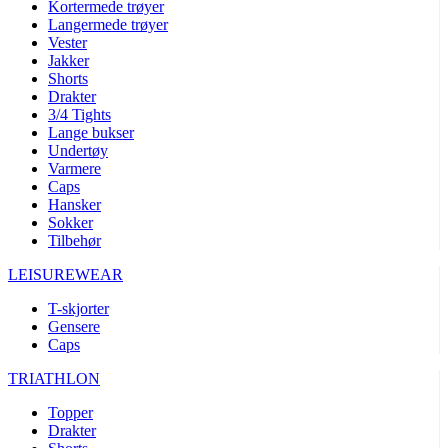
Kortermede trøyer
Langermede trøyer
Vester
Jakker
Shorts
Drakter
3/4 Tights
Lange bukser
Undertøy
Varmere
Caps
Hansker
Sokker
Tilbehør
LEISUREWEAR
T-skjorter
Gensere
Caps
TRIATHLON
Topper
Drakter