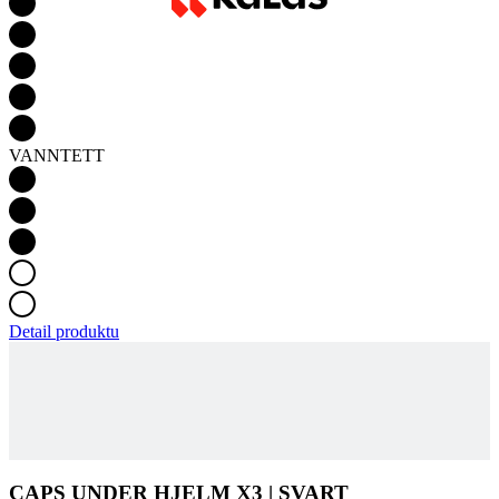
VANNTETT
Detail produktu
CAPS UNDER HJELM X3 | SVART
LEGG I HANDLEKURVEN
KR 289
Produktkode
4163-001X--99