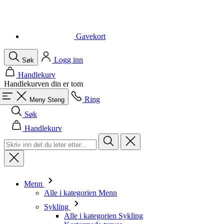
Logg inn
Søk
Handlekurv
Handlekurven din er tom
Ring
Meny
Steng
Søk
Handlekurv
Menn
Alle i kategorien Menn
Sykling
Alle i kategorien Sykling
Kortermede trøyer
Langermede trøyer
Vester
Jakker
Shorts