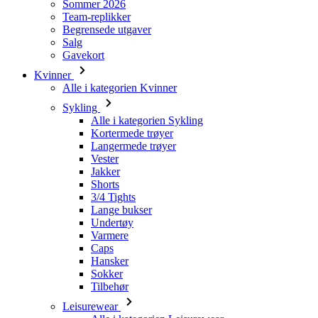
Kvinner
Alle i kategorien Kvinner
Sykling
Alle i kategorien Sykling
Kortermede trøyer
Langermede trøyer
Vester
Jakker
Shorts
3/4 Tights
Lange bukser
Undertøy
Varmere
Caps
Hansker
Sokker
Tilbehør
Leisurewear
Alle i kategorien Leisurewear
T-skjorter
Gensere
Caps
Triathlon