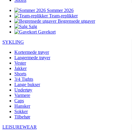
Shorts
Sommer 2026
Team-replikker
Begrensede utgaver
Salg
Gavekort
SYKLING
Kortermede trøyer
Langermede trøyer
Vester
Jakker
Shorts
3/4 Tights
Lange bukser
Undertøy
Varmere
Caps
Hansker
Sokker
Tilbehør
LEISUREWEAR