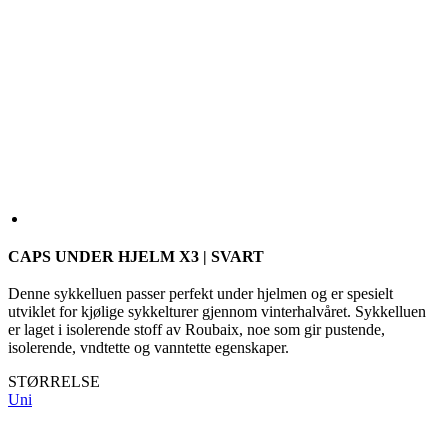
CAPS UNDER HJELM X3 | SVART
Denne sykkelluen passer perfekt under hjelmen og er spesielt
utviklet for kjølige sykkelturer gjennom vinterhalvåret. Sykkelluen
er laget i isolerende stoff av Roubaix, noe som gir pustende,
isolerende, vndtette og vanntette egenskaper.
STØRRELSE
Uni
På lager > 5 stk
for utsendelse innen 1 dag
Pris
kr 289
LEGG I HANDLEKURVEN
SCALE PARAMETERS