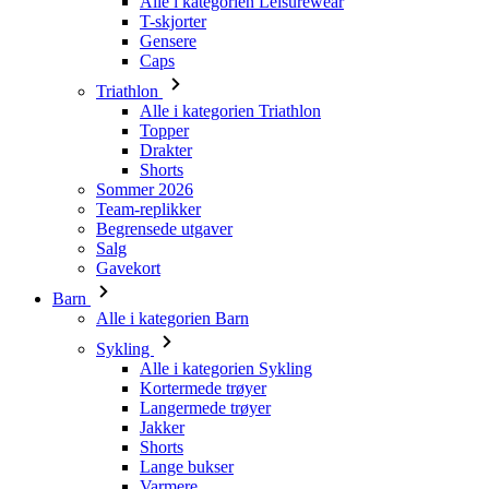
Alle i kategorien Triathlon
Topper
Drakter
Shorts
Sommer 2026
Team-replikker
Begrensede utgaver
Salg
Gavekort
Barn
Alle i kategorien Barn
Sykling
Alle i kategorien Sykling
Kortermede trøyer
Langermede trøyer
Jakker
Shorts
Lange bukser
Varmere
Hansker
Sommer 2026
Team-replikker
Spesielle utgaver