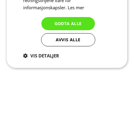
retningslinjene våre for
informasjonskapsler.
Les mer
GODTA ALLE
AVVIS ALLE
VIS DETALJER
Strengt
Ytelse
Målretting
nødvendig
Funksjonalitet
Ugradert