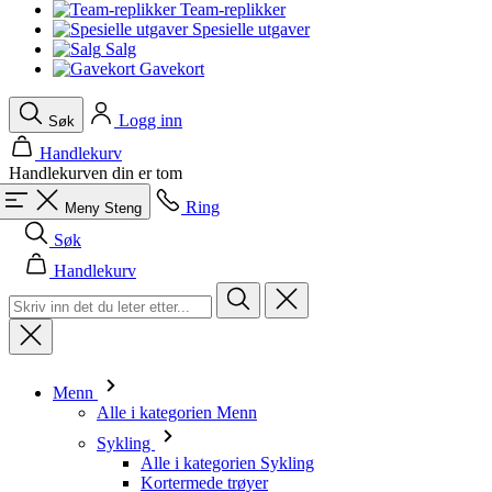
product[10008324]
www.kalaswear.no
1 år
Team-replikker
Spesielle utgaver
product[10001932]
www.kalaswear.no
1 år
Salg
Gavekort
product[10007921]
www.kalaswear.no
1 år
product[10009761]
www.kalaswear.no
1 år
Logg inn
Søk
product[10002046]
www.kalaswear.no
1 år
Handlekurv
product[10008382]
www.kalaswear.no
1 år
Handlekurven din er tom
product[10008388]
www.kalaswear.no
1 år
Ring
Meny
Steng
product[10009744]
www.kalaswear.no
1 år
Søk
product[10009975]
www.kalaswear.no
1 år
Handlekurv
product[10009978]
www.kalaswear.no
1 år
product[10001904]
www.kalaswear.no
1 år
product[10002002]
www.kalaswear.no
1 år
product[10010109]
www.kalaswear.no
1 år
Menn
Alle i kategorien Menn
product[10002308]
www.kalaswear.no
1 år
Sykling
product[10008415]
www.kalaswear.no
1 år
Alle i kategorien Sykling
Kortermede trøyer
product[10009739]
www.kalaswear.no
1 år