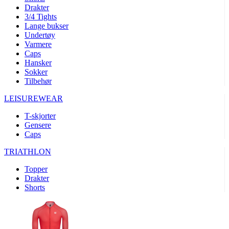
product[10008324]
www.kalaswear.no
1 år
Drakter
3/4 Tights
product[10001932]
www.kalaswear.no
1 år
Lange bukser
product[10007921]
www.kalaswear.no
1 år
Undertøy
Varmere
product[10009761]
www.kalaswear.no
1 år
Caps
Hansker
product[10002046]
www.kalaswear.no
1 år
Sokker
product[10008382]
www.kalaswear.no
1 år
Tilbehør
product[10008388]
www.kalaswear.no
1 år
LEISUREWEAR
product[10009744]
www.kalaswear.no
1 år
T-skjorter
product[10009975]
www.kalaswear.no
1 år
Gensere
Caps
product[10009978]
www.kalaswear.no
1 år
TRIATHLON
product[10001904]
www.kalaswear.no
1 år
product[10002002]
www.kalaswear.no
1 år
Topper
Drakter
product[10010109]
www.kalaswear.no
1 år
Shorts
product[10002308]
www.kalaswear.no
1 år
product[10008415]
www.kalaswear.no
1 år
product[10009739]
www.kalaswear.no
1 år