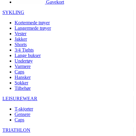
Gavekort
product[10002003]
www.kalaswear.no
1 år
product[10008321]
www.kalaswear.no
1 år
SYKLING
product[10008355]
www.kalaswear.no
1 år
Kortermede trøyer
Langermede trøyer
product[10008358]
www.kalaswear.no
1 år
Vester
product[10008307]
www.kalaswear.no
1 år
Jakker
Shorts
product[10001916]
www.kalaswear.no
1 år
3/4 Tights
Lange bukser
product[10008445]
www.kalaswear.no
1 år
Undertøy
product[10008386]
www.kalaswear.no
1 år
Varmere
Caps
product[10001942]
www.kalaswear.no
1 år
Hansker
product[10008339]
www.kalaswear.no
1 år
Sokker
Tilbehør
product[10001964]
www.kalaswear.no
1 år
LEISUREWEAR
product[10001960]
www.kalaswear.no
1 år
T-skjorter
product[10007455]
www.kalaswear.no
1 år
Gensere
product[10002025]
www.kalaswear.no
1 år
Caps
product[10008337]
www.kalaswear.no
1 år
TRIATHLON
product[10009599]
www.kalaswear.no
1 år