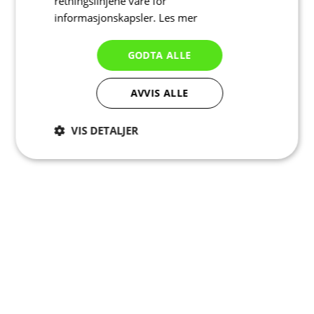
retningslinjene våre for
informasjonskapsler.
Les mer
GODTA ALLE
AVVIS ALLE
VIS DETALJER
Strengt
Ytelse
Målretting
nødvendig
Funksjonalitet
Ugradert