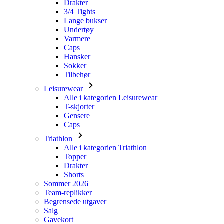
Drakter
3/4 Tights
Lange bukser
Undertøy
Varmere
Caps
Hansker
Sokker
Tilbehør
Leisurewear
Alle i kategorien Leisurewear
T-skjorter
Gensere
Caps
Triathlon
Alle i kategorien Triathlon
Topper
Drakter
Shorts
Sommer 2026
Team-replikker
Begrensede utgaver
Salg
Gavekort