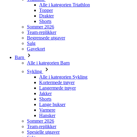
Alle i kategorien Triathlon
Topper
Drakter
Shorts
Sommer 2026
Team-replikker
Begrensede utgaver
Salg
Gavekort
Barn
Alle i kategorien Barn
Sykling
Alle i kategorien Sykling
Kortermede trøyer
Langermede trøyer
Jakker
Shorts
Lange bukser
Varmere
Hansker
Sommer 2026
Team-replikker
Spesielle utgaver