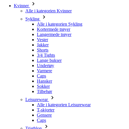
Kvinner
Alle i kategorien Kvinner
Sykling
Alle i kategorien Sykling
Kortermede trøyer
Langermede trøyer
Vester
Jakker
Shorts
3/4 Tights
Lange bukser
Undertøy
Varmere
Caps
Hansker
Sokker
Tilbehør
Leisurewear
Alle i kategorien Leisurewear
T-skjorter
Gensere
Caps
Triathlon