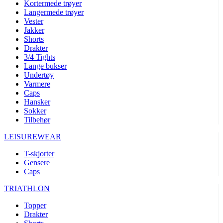
Kortermede trøyer
Langermede trøyer
Vester
Jakker
Shorts
Drakter
3/4 Tights
Lange bukser
Undertøy
Varmere
Caps
Hansker
Sokker
Tilbehør
LEISUREWEAR
T-skjorter
Gensere
Caps
TRIATHLON
Topper
Drakter