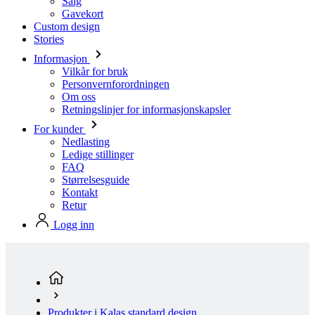
Salg
Gavekort
Custom design
Stories
Informasjon
Vilkår for bruk
Personvernforordningen
Om oss
Retningslinjer for informasjonskapsler
For kunder
Nedlasting
Ledige stillinger
FAQ
Størrelsesguide
Kontakt
Retur
Logg inn
Produkter i Kalas standard design