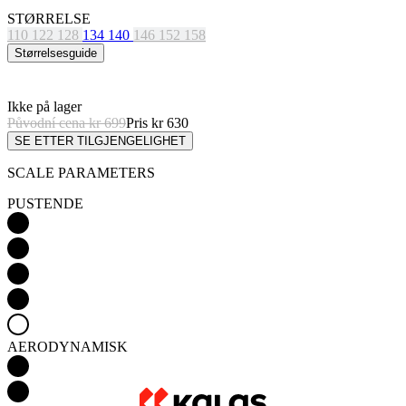
STØRRELSE
110
122
128
134
140
146
152
158
Størrelsesguide
Ikke på lager
Původní cena
kr 699
Pris
kr 630
SE ETTER TILGJENGELIGHET
SCALE PARAMETERS
PUSTENDE
AERODYNAMISK