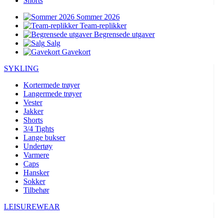
Shorts
Sommer 2026
Team-replikker
Begrensede utgaver
Salg
Gavekort
SYKLING
Kortermede trøyer
Langermede trøyer
Vester
Jakker
Shorts
3/4 Tights
Lange bukser
Undertøy
Varmere
Caps
Hansker
Sokker
Tilbehør
LEISUREWEAR