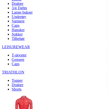
product[10008324]
www.kalaswear.no
1 år
Drakter
3/4 Tights
product[10001932]
www.kalaswear.no
1 år
Lange bukser
product[10007921]
www.kalaswear.no
1 år
Undertøy
Varmere
product[10009761]
www.kalaswear.no
1 år
Caps
Hansker
product[10002046]
www.kalaswear.no
1 år
Sokker
product[10008382]
www.kalaswear.no
1 år
Tilbehør
product[10008388]
www.kalaswear.no
1 år
LEISUREWEAR
product[10009744]
www.kalaswear.no
1 år
T-skjorter
product[10009975]
www.kalaswear.no
1 år
Gensere
Caps
product[10009978]
www.kalaswear.no
1 år
TRIATHLON
product[10001904]
www.kalaswear.no
1 år
product[10002002]
www.kalaswear.no
1 år
Topper
Drakter
product[10010109]
www.kalaswear.no
1 år
Shorts
product[10002308]
www.kalaswear.no
1 år
product[10008415]
www.kalaswear.no
1 år
product[10009739]
www.kalaswear.no
1 år