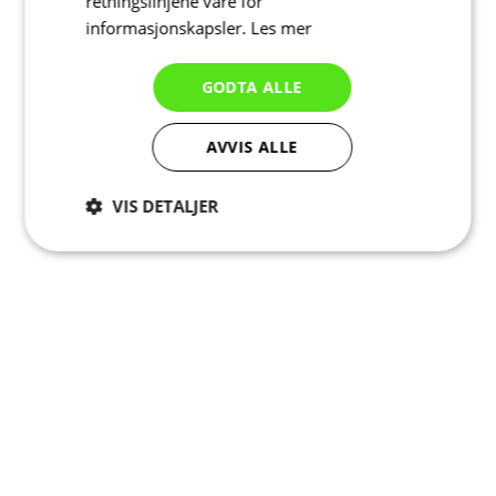
retningslinjene våre for
informasjonskapsler.
Les mer
GODTA ALLE
AVVIS ALLE
VIS DETALJER
Strengt
Ytelse
Målretting
nødvendig
Funksjonalitet
Ugradert