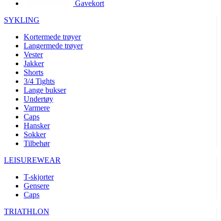
Gavekort
product[10002003]
www.kalaswear.no
1 år
product[10008321]
www.kalaswear.no
1 år
SYKLING
product[10008355]
www.kalaswear.no
1 år
Kortermede trøyer
Langermede trøyer
product[10008358]
www.kalaswear.no
1 år
Vester
product[10008307]
www.kalaswear.no
1 år
Jakker
Shorts
product[10001916]
www.kalaswear.no
1 år
3/4 Tights
Lange bukser
product[10008445]
www.kalaswear.no
1 år
Undertøy
product[10008386]
www.kalaswear.no
1 år
Varmere
Caps
product[10001942]
www.kalaswear.no
1 år
Hansker
product[10008339]
www.kalaswear.no
1 år
Sokker
Tilbehør
product[10001964]
www.kalaswear.no
1 år
LEISUREWEAR
product[10001960]
www.kalaswear.no
1 år
T-skjorter
product[10007455]
www.kalaswear.no
1 år
Gensere
product[10002025]
www.kalaswear.no
1 år
Caps
product[10008337]
www.kalaswear.no
1 år
TRIATHLON
product[10009599]
www.kalaswear.no
1 år