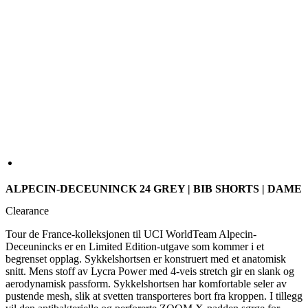
ALPECIN-DECEUNINCK 24 GREY | BIB SHORTS | DAME
Clearance
Tour de France-kolleksjonen til UCI WorldTeam Alpecin-
Deceunincks er en Limited Edition-utgave som kommer i et
begrenset opplag. Sykkelshortsen er konstruert med et anatomisk
snitt. Mens stoff av Lycra Power med 4-veis stretch gir en slank og
aerodynamisk passform. Sykkelshortsen har komfortable seler av
pustende mesh, slik at svetten transporteres bort fra kroppen. I tillegg
vil den antibakterielle og perforerte ZOOM X-padden sørge for
utmerket beskyttelse på middels lange sykkelturer.
STØRRELSE
1
2
3
4
5
6