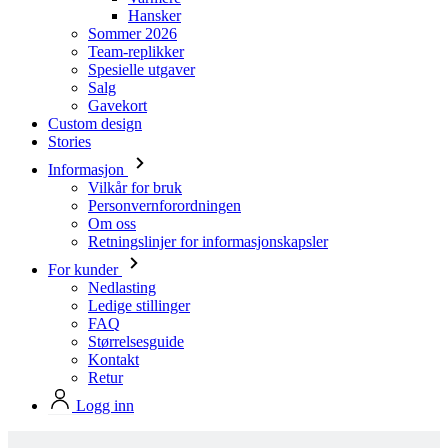
Salg
Gavekort
Custom design
Stories
Informasjon
Vilkår for bruk
Personvernforordningen
Om oss
Retningslinjer for informasjonskapsler
For kunder
Nedlasting
Ledige stillinger
FAQ
Størrelsesguide
Kontakt
Retur
Logg inn
Produkter i Kalas standard design