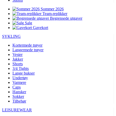
Shorts
Sommer 2026
Team-replikker
Begrensede utgaver
Salg
Gavekort
SYKLING
Kortermede trøyer
Langermede trøyer
Vester
Jakker
Shorts
3/4 Tights
Lange bukser
Undertøy
Varmere
Caps
Hansker
Sokker
Tilbehør
LEISUREWEAR