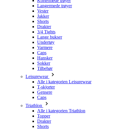
Drakter
3/4 Tights
Lange bukser
Undertøy
Varmere
Caps
Hansker
Sokker
Tilbehør
Leisurewear
Alle i kategorien Leisurewear
T-skjorter
Gensere
Caps
Triathlon
Alle i kategorien Triathlon
Topper
Drakter
Shorts
Sommer 2026
Team-replikker
Begrensede utgaver
Salg
Gavekort