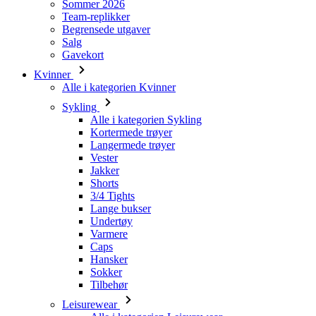
Kvinner
Alle i kategorien Kvinner
Sykling
Alle i kategorien Sykling
Kortermede trøyer
Langermede trøyer
Vester
Jakker
Shorts
3/4 Tights
Lange bukser
Undertøy
Varmere
Caps
Hansker
Sokker
Tilbehør
Leisurewear
Alle i kategorien Leisurewear
T-skjorter
Gensere
Caps
Triathlon