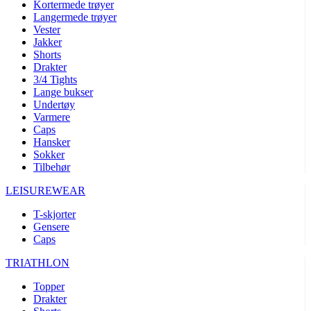
Kortermede trøyer
Langermede trøyer
Vester
Jakker
Shorts
Drakter
3/4 Tights
Lange bukser
Undertøy
Varmere
Caps
Hansker
Sokker
Tilbehør
LEISUREWEAR
T-skjorter
Gensere
Caps
TRIATHLON
Topper
Drakter