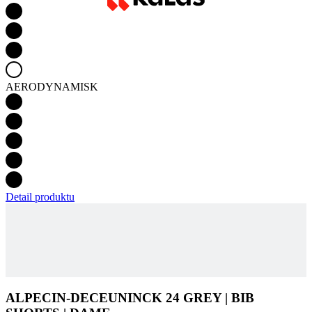
AERODYNAMISK
Detail produktu
ALPECIN-DECEUNINCK 24 GREY | BIB
SHORTS | DAME
SE ETTER TILGJENGELIGHET
Produktkode
9706-533X--02