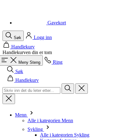
Logg inn
Søk
Handlekurv
Handlekurven din er tom
Ring
Meny
Steng
Søk
Handlekurv
Menn
Alle i kategorien Menn
Sykling
Alle i kategorien Sykling
Kortermede trøyer
Langermede trøyer
Vester
Jakker
Shorts